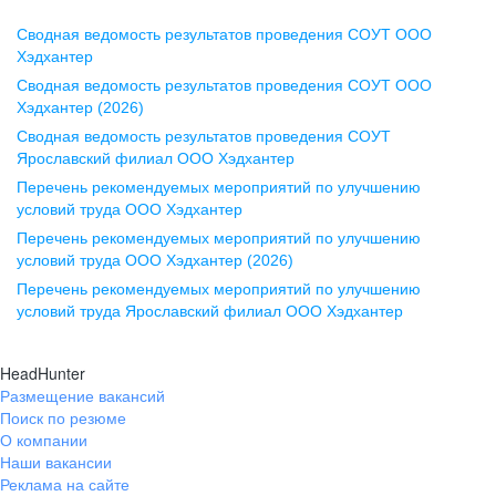
Сводная ведомость результатов проведения СОУТ ООО
Воронеж
Хэдхантер
Сводная ведомость результатов проведения СОУТ ООО
ул. Комиссаржевской, д. 10,
Хэдхантер (2026)
офис 1212
Сводная ведомость результатов проведения СОУТ
+7 473 280-05-05
Ярославский филиал ООО Хэдхантер
pr@vrn.hh.ru
Перечень рекомендуемых мероприятий по улучшению
условий труда ООО Хэдхантер
Казань
Перечень рекомендуемых мероприятий по улучшению
ул. Спартаковская, д. 2А, этаж 3,
условий труда ООО Хэдхантер (2026)
помещение 15
Перечень рекомендуемых мероприятий по улучшению
условий труда Ярославский филиал ООО Хэдхантер
+7 843 212-12-50
pr@kzn.hh.ru
HeadHunter
Размещение вакансий
Екатеринбург
Поиск по резюме
ул. Боевых Дружин, стр. 20,
О компании
5 этаж, офис 505, 521
Наши вакансии
Реклама на сайте
+7 343 226-79-99