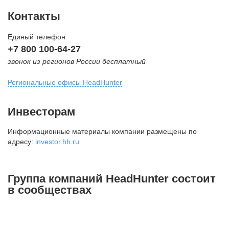
Контакты
Единый телефон
+7 800 100-64-27
звонок из регионов России бесплатный
Региональные офисы HeadHunter
Москва
Инвесторам
внутригородская территория
Информационные материалы компании размещены по
Муниципальный округ Тверской,
адресу:
investor.hh.ru
2-я Брестская ул., д. 48,
помещение 25
+7 495 974-64-27
Группа компаний HeadHunter состоит
+7 495 980-64-27
в сообществах
+7 495 134-92-24
press@hh.ru