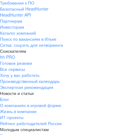
Требования к ПО
pr@ural.hh.ru
Безопасный HeadHunter
HeadHunter API
Краснодар
Партнерам
Инвесторам
ул. Янковского, д. 169, 7 этаж,
Каталог компаний
706 каб.
Поиск по вакансиям в Ильке
+7 861 205-55-57
Сетка: соцсеть для нетворкинга
pr@krd.hh.ru
Соискателям
hh PRO
Готовое резюме
Владивосток
Все сервисы
пер. Ланинский д. 4, офис 3.4
Хочу у вас работать
Производственный календарь
+7 423 202-33-28
Экспертная рекомендация
pr@dv.hh.ru
Новости и статьи
Блог
Новосибирск
О компаниях в игровой форме
Жизнь в компании
ул. Большевистская, д. 35,
ИТ-проекты
помещение 21
Рейтинг работодателей России
+7 383 207-94-64
Молодым специалистам