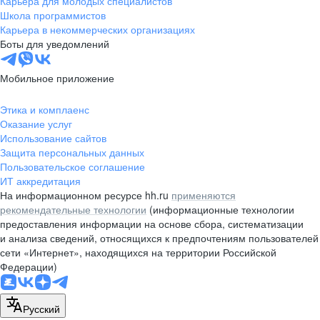
Карьера для молодых специалистов
pr@nsk.hh.ru
Школа программистов
Карьера в некоммерческих организациях
Минск
Боты для уведомлений
пр-т Дзержинского, д. 57,
10 этаж, помещение 45-1
Мобильное приложение
+375 (17)
336-03-02
Этика и комплаенс
pr@rabota.by
Оказание услуг
Использование сайтов
Алматы
Защита персональных данных
Пользовательское соглашение
пр. Абая, д. 151, БЦ Алатау,
ИТ аккредитация
12 этаж, офис 1209
На информационном ресурсе hh.ru
применяются
+7 727 232-13-13
рекомендательные технологии
(информационные технологии
pr@headhunter.com.kz
предоставления информации на основе сбора, систематизации
и анализа сведений, относящихся к предпочтениям пользователей
сети «Интернет», находящихся на территории Российской
Федерации)
Русский